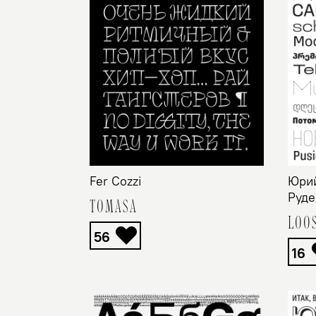
Fer Cozzi
Юрий
Руде
TOMASA
LOO