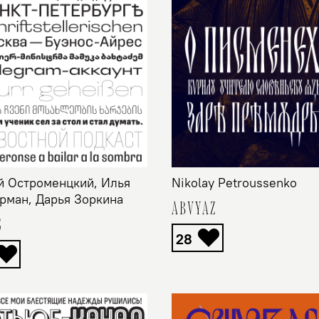
 Остроменцкий, Илья
Nikolay Petroussenkо
рман, Дарья Зоркина
ABVYAZ
S