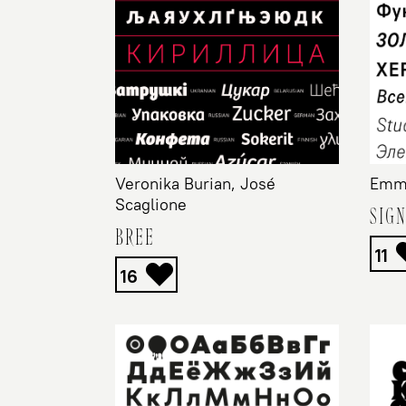
Veronika Burian, José
Emma
Scaglione
SIG
BREE