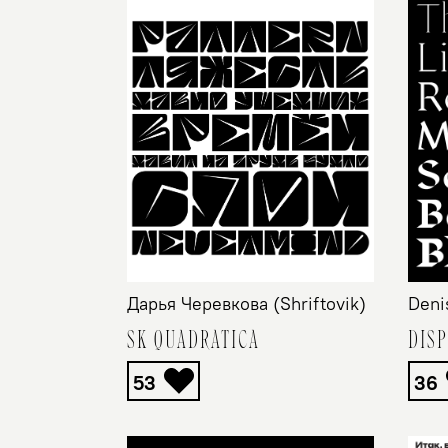
Deni
Дарья Черевкова (Shriftovik)
DISP
SK QUADRATICA