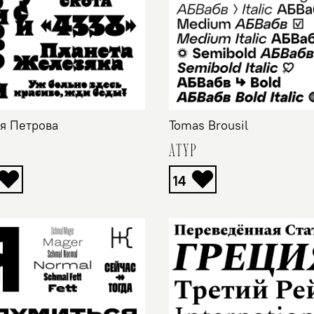
я Петрова
Tomas Brousil
Y
ATYP