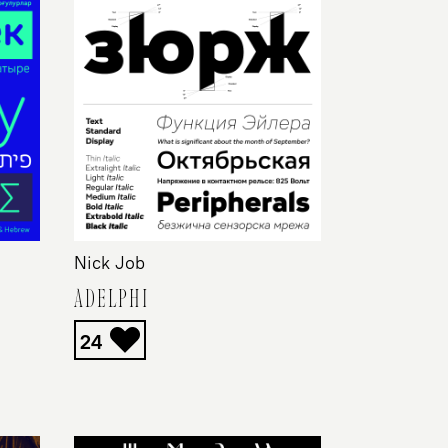
Nick Job
ADELPHI