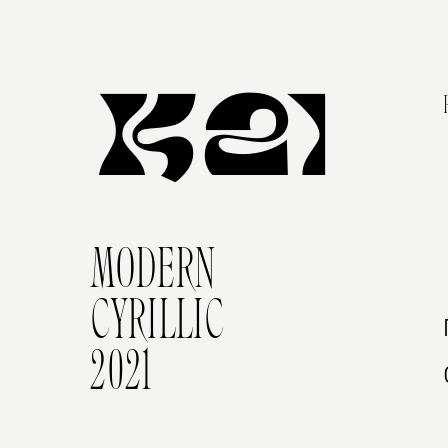
K21
MODERN
CYRILLIC
2021