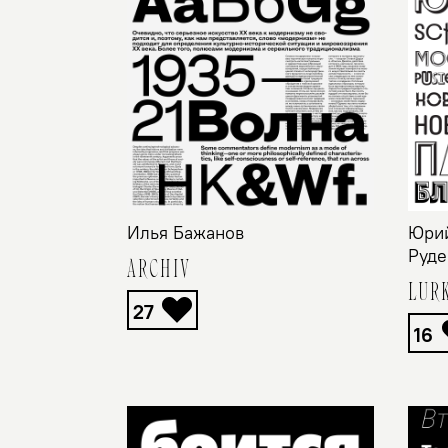
Илья Бажанов
Юрий
Руде
ARCHIV
LUR