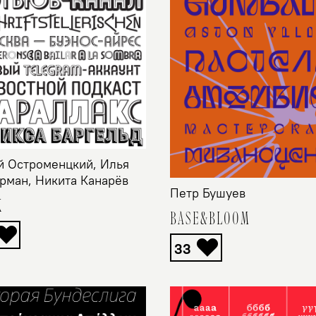
 Остроменцкий, Илья
рман, Никита Канарёв
Петр Бушуев
K
BASE&BLOOM