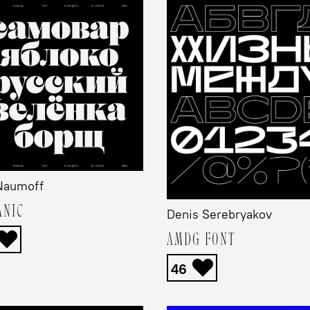
 Naumoff
ANIC
Denis Serebryakov
AMDG FONT