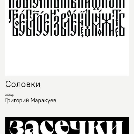
Соловки
Автор
Григорий Маракуев