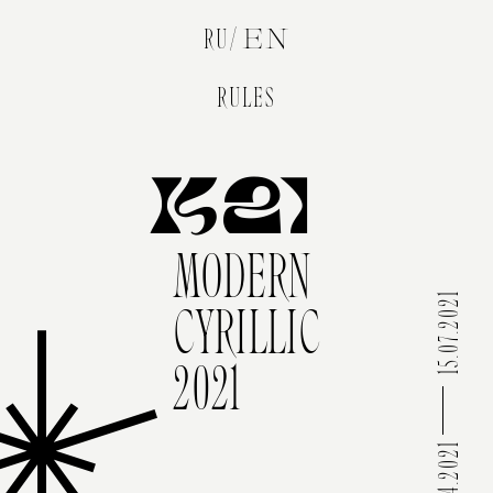
RU
EN
RULES
K21
MODERN
15.07.2021
CYRILLIC
2021
06.04.2021